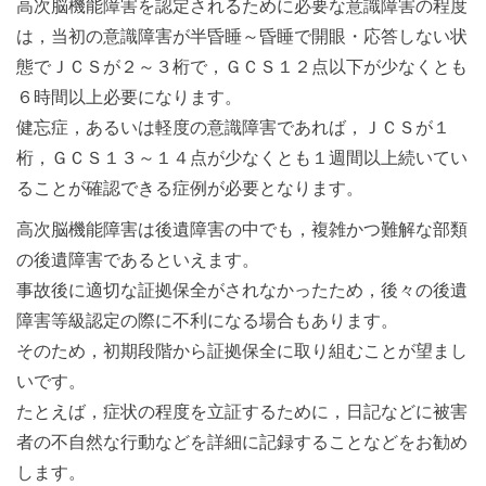
高次脳機能障害を認定されるために必要な意識障害の程度
は，当初の意識障害が半昏睡～昏睡で開眼・応答しない状
態でＪＣＳが２～３桁で，ＧＣＳ１２点以下が少なくとも
６時間以上必要になります。
健忘症，あるいは軽度の意識障害であれば，ＪＣＳが１
桁，ＧＣＳ１３～１４点が少なくとも１週間以上続いてい
ることが確認できる症例が必要となります。
高次脳機能障害は後遺障害の中でも，複雑かつ難解な部類
の後遺障害であるといえます。
事故後に適切な証拠保全がされなかったため，後々の後遺
障害等級認定の際に不利になる場合もあります。
そのため，初期段階から証拠保全に取り組むことが望まし
いです。
たとえば，症状の程度を立証するために，日記などに被害
者の不自然な行動などを詳細に記録することなどをお勧め
します。