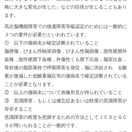
格に大きな変化が生じた」などの症状が生じることもあり
ます。
高次脳機能障害での後遺障害等級認定のためには一般的に
３つの要件が必要だといわれています。
① 以下の傷病名が確定診断されていること
脳挫傷，びまん性軸策損傷，びまん性脳損傷，急性硬膜外
血種，急性硬膜下血種，外傷性くも膜下出血，脳室出血，
骨折後の脂肪塞栓で呼吸障害を発症，脳に供給され る酸
素が激減した低酸素脳症等の傷病名で確定診断されている
ことが必要となります。
② 以上の傷病名について画像所見が得られていること
③ 意識障害，もしくは健忘症あるいは軽度の意識障害が
存在すること
意識障害の程度を把握するための方法としてＪＣＳとＧＣ
Ｓが用いられることが一般的です。