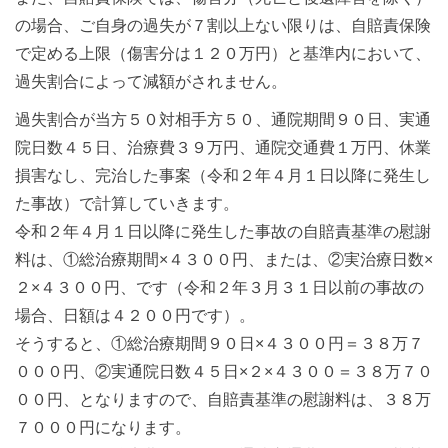
の場合、ご自身の過失が７割以上ない限りは、自賠責保険
で定める上限（傷害分は１２０万円）と基準内において、
過失割合によって減額がされません。
過失割合が当方５０対相手方５０、通院期間９０日、実通
院日数４５日、治療費３９万円、通院交通費１万円、休業
損害なし、完治した事案（令和２年４月１日以降に発生し
た事故）で計算していきます。
令和２年４月１日以降に発生した事故の自賠責基準の慰謝
料は、①総治療期間×４３００円、または、②実治療日数×
２×４３００円、です（令和２年３月３１日以前の事故の
場合、日額は４２００円です）。
そうすると、①総治療期間９０日×４３００円＝３８万７
０００円、②実通院日数４５日×２×４３００＝３８万７０
００円、となりますので、自賠責基準の慰謝料は、３８万
７０００円になります。