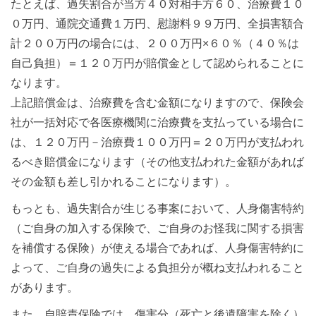
たとえば、過失割合が当方４０対相手方６０、治療費１０
０万円、通院交通費１万円、慰謝料９９万円、全損害額合
計２００万円の場合には、２００万円×６０％（４０％は
自己負担）＝１２０万円が賠償金として認められることに
なります。
上記賠償金は、治療費を含む金額になりますので、保険会
社が一括対応で各医療機関に治療費を支払っている場合に
は、１２０万円－治療費１００万円＝２０万円が支払われ
るべき賠償金になります（その他支払われた金額があれば
その金額も差し引かれることになります）。
もっとも、過失割合が生じる事案において、人身傷害特約
（ご自身の加入する保険で、ご自身のお怪我に関する損害
を補償する保険）が使える場合であれば、人身傷害特約に
よって、ご自身の過失による負担分が概ね支払われること
があります。
また、自賠責保険では、傷害分（死亡と後遺障害を除く）