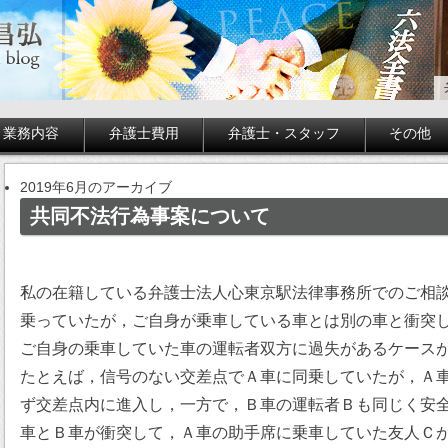
業務内容
弁護士費用
弁護士・スタッフ
その他
2019年6月のアーカイブ
共同不法行為事案について
私の在籍している弁護士法人心東京駅法律事務所でのご相
乗っていたが，ご自身が乗車している車とは別の車と衝突
ご自身の乗車していた車の運転者双方に過失があるケース
たとえば，信号のない交差点でＡ車に同乗していたが，Ａ
ず交差点内に進入し，一方で，Ｂ車の運転者Ｂも同じく安
車とＢ車が衝突して，Ａ車の助手席に乗車していた友人Ｃ