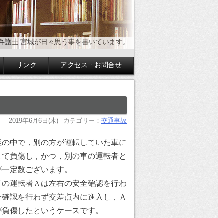
弁護士 宮城が日々思う事を書いています。
リンク
アクセス・お問合せ
2019年6月6日(木)
カテゴリー：
交通事故
談の中で，別の方が運転していた車に
して負傷し，かつ，別の車の運転者と
が一定数ございます。
車の運転者Ａは左右の安全確認を行わ
全確認を行わず交差点内に進入し，Ａ
が負傷したというケースです。