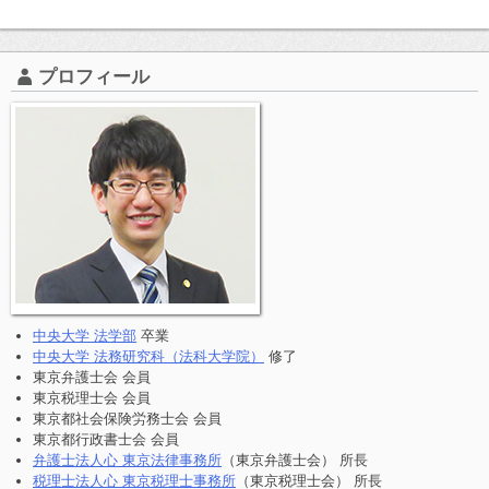
プロフィール
中央大学 法学部
卒業
中央大学 法務研究科（法科大学院）
修了
東京弁護士会 会員
東京税理士会 会員
東京都社会保険労務士会 会員
東京都行政書士会 会員
弁護士法人心 東京法律事務所
（東京弁護士会） 所長
税理士法人心 東京税理士事務所
（東京税理士会） 所長