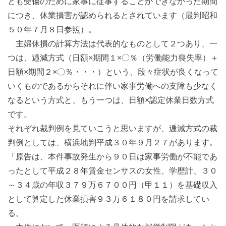
とも受傷のために家事に従事することができなかった期間
につき、休業損害が認められるとされています（最判昭和
５０年７月８日参照）。
主婦休損の計算方法は代表的なものとして２つあり、一
つは、逓減方式（日額×期間１×〇％（労働能力喪失率）＋
日額×期間２×〇％・・・）という、段々症状が良くなって
いくものであるからそれに伴い家事労働への支障も少なく
なるという方式と、もう一つは、日額×認定休業日数方式
です。
それぞれ裁判例を見ていこうと思いますが、逓減方式の裁
判例としては、横浜地判平成３０年９月２７があります。
「原告は、本件事故発生から９０日は家事労働が不能であ
ったとして平成２８年賃金センサスの女性、学歴計、３０
～３４歳の年収３７９万６７００円（甲１１）を基礎収入
として算定した休業損害９３万６１８０円を請求してい
る。