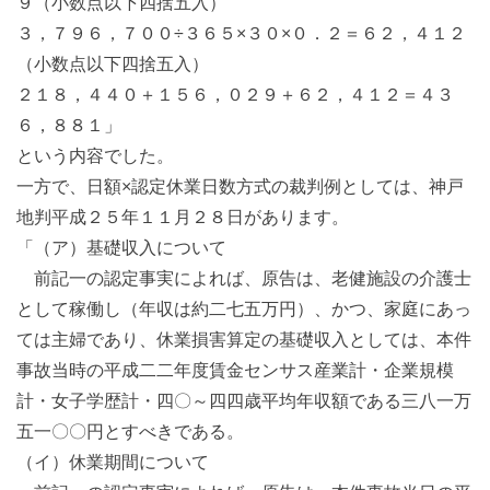
９（小数点以下四捨五入）
３，７９６，７００÷３６５×３０×０．２＝６２，４１２
（小数点以下四捨五入）
２１８，４４０＋１５６，０２９＋６２，４１２＝４３
６，８８１」
という内容でした。
一方で、日額×認定休業日数方式の裁判例としては、神戸
地判平成２５年１１月２８日があります。
「（ア）基礎収入について
前記一の認定事実によれば、原告は、老健施設の介護士
として稼働し（年収は約二七五万円）、かつ、家庭にあっ
ては主婦であり、休業損害算定の基礎収入としては、本件
事故当時の平成二二年度賃金センサス産業計・企業規模
計・女子学歴計・四〇～四四歳平均年収額である三八一万
五一〇〇円とすべきである。
（イ）休業期間について