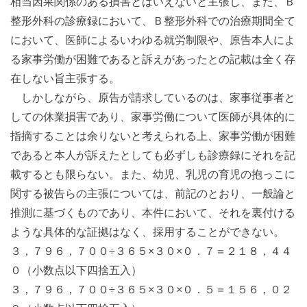
相当因果関係のある損害とはいえないと主張し、また、Ｂ
整形外科の診療録において、Ｂ整形外科での治療期間全て
において、医師によるいわゆる就労制限や、原告本人によ
る家事労働が困難であると訴えがあったとの記載は全く存
在しない旨主張する。
しかしながら、原告が請求しているのは、家事従事者と
しての休業損害であり、家事労働について医師が具体的に
指摘することは余りないと考えられる上、家事労働が困難
であると本人が訴えたとしても必ずしも診療録にそれを記
載するとも限らない。また、幼児、乳児の育児の抱っこに
関する被告らの主張については、前記のとおり、一般論と
推測に基づくものであり、本件において、それを裏付ける
ような具体的な証拠はなく、採用することができない。
３，７９６，７００÷３６５×３０×０．７＝２１８，４４
０（小数点以下四捨五入）
３，７９６，７００÷３６５×３０×０．５＝１５６，０２