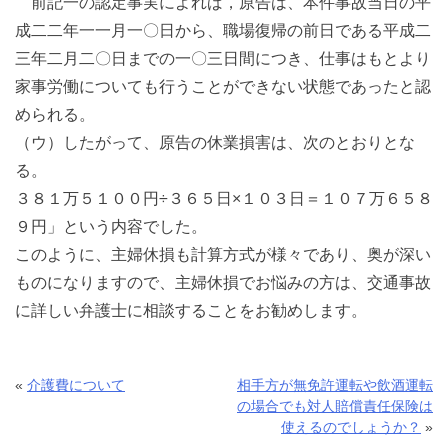
前記一の認定事実によれば，原告は、本件事故当日の平
成二二年一一月一〇日から、職場復帰の前日である平成二
三年二月二〇日までの一〇三日間につき、仕事はもとより
家事労働についても行うことができない状態であったと認
められる。
（ウ）したがって、原告の休業損害は、次のとおりとな
る。
３８１万５１００円÷３６５日×１０３日＝１０７万６５８
９円」という内容でした。
このように、主婦休損も計算方式が様々であり、奥が深い
ものになりますので、主婦休損でお悩みの方は、交通事故
に詳しい弁護士に相談することをお勧めします。
«
介護費について
相手方が無免許運転や飲酒運転
の場合でも対人賠償責任保険は
使えるのでしょうか？
»