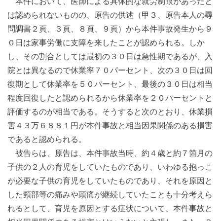
本件において、医師による具体的な就労制限があったと
は認められないものの、原告の供述（甲３、原告本人の尋
問調書２頁、３頁、８頁、９頁）から本件事故発生から９
０日は家事労働に支障を来したことが認められる。しか
し、その割合としては最初の３０日は急性期であるが、入
院とは異なるので休業率７０パーセント、次の３０日は回
復期として休業率を５０パーセント、最後の３０日は相当
程度回復したと認められるから休業率を２０パーセントと
評価するのが相当である。そうすると次のとおり、休業損
害４３万６８８１円が本件事故と相当因果関係のある損害
であると認められる。
被告らは、原告は、本件事故当時、約４歳と約７箇月の
子供の２人の育児をしていたものであり、いわゆる抱っこ
が必要な子供の育児をしていたものであり、それを原因と
した頸部等の痛みや頭痛が継続していたことも十分考えら
れるとして、育児を原因とする症状について、本件事故と